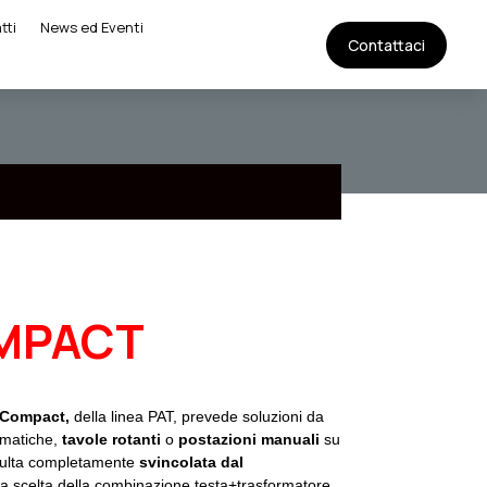
tti
News ed Eventi
Contattaci
MPACT
e Compact,
della linea PAT, prevede soluzioni da
tomatiche,
tavole
rotanti
o
postazioni
manuali
su
sulta completamente
svincolata
dal
la scelta della combinazione testa+trasformatore.