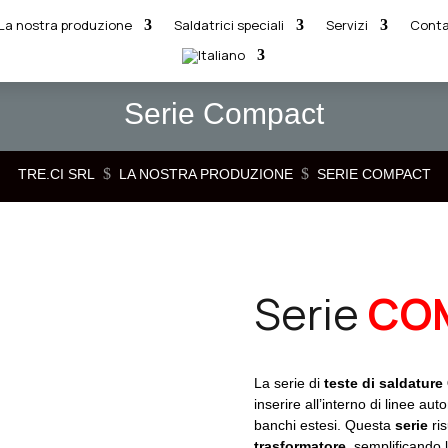
La nostra produzione
Saldatrici speciali
Servizi
Conta
Serie Compact
$
$
TRE.CI SRL
LA NOSTRA PRODUZIONE
SERIE COMPACT
Serie
CO
La serie di
teste di saldatur
inserire all’interno di linee au
banchi estesi. Questa
serie
ri
trasformatore
, semplificando 