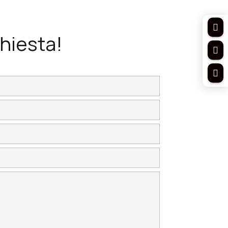

chiesta!

