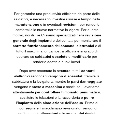
Per garantire una produttività efficiente da parte delle
saldatrici, è necessario investire risorse e tempo nella
manutenzione
e in eventuali
revisioni,
per renderle
conformi alle nuove normative in vigore. Per questo
motivo, noi di Tre.Ci siamo specializzati nella
revisione
generale
degli
impianti
e dei contatti per monitorare il
corretto
funzionamento
dei
comandi
elettronici
e di
tutto il macchinario. La nostra officina è in grado di
operare su
saldatrici
obsolete
e
modificarle
per
renderle adatte a nuovi lavori.
Dopo aver smontato la struttura, tutti i
contatti
elettronici secondari
vengono
disossidati
tramite la
sabbiatura e la levigatura, mentre le
parti
danneggiate
vengono
riprese a macchina
o sostituite. Lavoriamo
attentamente per
controllare
l’impianto penumatico
,
sostituire le tubazioni e la raccorderia e
pulire
l’impianto
della
circolazione dell’acqua
. Prima di
riconsegnare il macchinario revisionato, vengono
rieffettuate le
rilevazioni
e le
analisi dei rischi
,